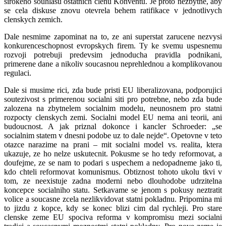
sirokeho souhlasu ostatnich clenu Konventu. Je proto nezbytne, aby
se cela diskuse znovu otevrela behem ratifikace v jednotlivych
clenskych zemich.
Dale nesmime zapominat na to, ze ani superstat zarucene nezvysi
konkurenceschopnost evropskych firem. Ty ke svemu uspesnemu
rozvoji potrebuji predevsim jednoducha pravidla podnikani,
primerene dane a nikoliv soucasnou neprehlednou a komplikovanou
regulaci.
Dale si musime rici, zda bude pristi EU liberalizovana, podporujici
soutezivost s primerenou socialni siti pro potrebne, nebo zda bude
zalozena na zbytnelem socialnim modelu, neunosnem pro statni
rozpocty clenskych zemi. Socialni model EU nema ani teorii, ani
budoucnost. A jak priznal dokonce i kancler Schroeder: „se
socialnim statem v dnesni podobe uz to dale nejde“. Opetovne v teto
otazce narazime na prani – mit socialni model vs. realita, ktera
ukazuje, ze ho nelze uskutecnit. Pokusme se ho tedy reformovat, a
doufejme, ze se nam to podari s uspechem a nedopadneme jako ti,
kdo chteli reformovat komunismus. Obtiznost tohoto ukolu tkvi v
tom, ze neexistuje zadna moderni nebo dlouhodobe udrzitelna
koncepce socialniho statu. Setkavame se jenom s pokusy neztratit
volice a soucasne zcela nezlikvidovat statni pokladnu. Pripomina mi
to jizdu z kopce, kdy se konec blizi cim dal rychleji. Pro stare
clenske zeme EU spociva reforma v kompromisu mezi socialni