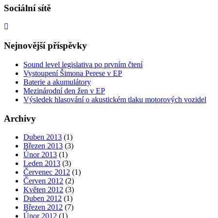
Sociální sítě
Nejnovější příspěvky
Sound level legislativa po prvním čtení
Vystoupení Šimona Perese v EP
Baterie a akumulátory
Mezinárodní den žen v EP
Výsledek hlasování o akustickém tlaku motorových vozidel
Archivy
Duben 2013
(1)
Březen 2013
(3)
Únor 2013
(1)
Leden 2013
(3)
Červenec 2012
(1)
Červen 2012
(2)
Květen 2012
(3)
Duben 2012
(1)
Březen 2012
(7)
Únor 2012
(1)