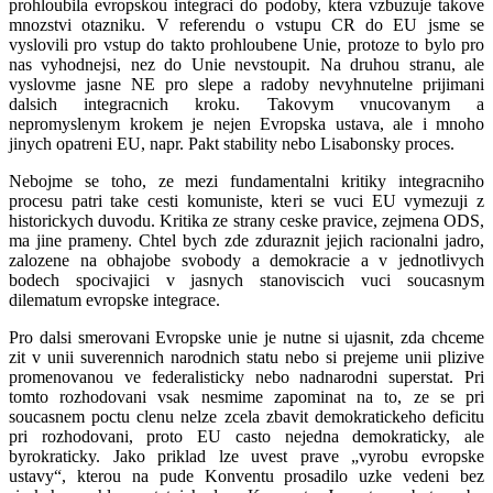
prohloubila evropskou integraci do podoby, ktera vzbuzuje takove
mnozstvi otazniku. V referendu o vstupu CR do EU jsme se
vyslovili pro vstup do takto prohloubene Unie, protoze to bylo pro
nas vyhodnejsi, nez do Unie nevstoupit. Na druhou stranu, ale
vyslovme jasne NE pro slepe a radoby nevyhnutelne prijimani
dalsich integracnich kroku. Takovym vnucovanym a
nepromyslenym krokem je nejen Evropska ustava, ale i mnoho
jinych opatreni EU, napr. Pakt stability nebo Lisabonsky proces.
Nebojme se toho, ze mezi fundamentalni kritiky integracniho
procesu patri take cesti komuniste, kteri se vuci EU vymezuji z
historickych duvodu. Kritika ze strany ceske pravice, zejmena ODS,
ma jine prameny. Chtel bych zde zduraznit jejich racionalni jadro,
zalozene na obhajobe svobody a demokracie a v jednotlivych
bodech spocivajici v jasnych stanoviscich vuci soucasnym
dilematum evropske integrace.
Pro dalsi smerovani Evropske unie je nutne si ujasnit, zda chceme
zit v unii suverennich narodnich statu nebo si prejeme unii plizive
promenovanou ve federalisticky nebo nadnarodni superstat. Pri
tomto rozhodovani vsak nesmime zapominat na to, ze se pri
soucasnem poctu clenu nelze zcela zbavit demokratickeho deficitu
pri rozhodovani, proto EU casto nejedna demokraticky, ale
byrokraticky. Jako priklad lze uvest prave „vyrobu evropske
ustavy“, kterou na pude Konventu prosadilo uzke vedeni bez