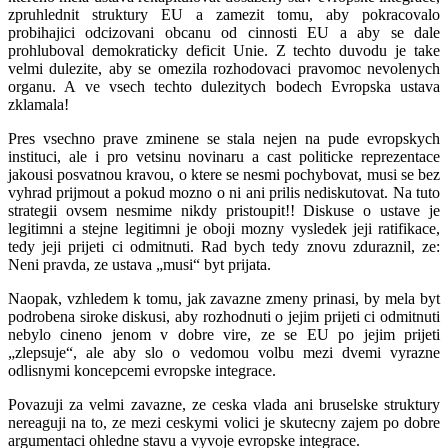
zpruhlednit struktury EU a zamezit tomu, aby pokracovalo
probihajici odcizovani obcanu od cinnosti EU a aby se dale
prohluboval demokraticky deficit Unie. Z techto duvodu je take
velmi dulezite, aby se omezila rozhodovaci pravomoc nevolenych
organu. A ve vsech techto dulezitych bodech Evropska ustava
zklamala!
Pres vsechno prave zminene se stala nejen na pude evropskych
instituci, ale i pro vetsinu novinaru a cast politicke reprezentace
jakousi posvatnou kravou, o ktere se nesmi pochybovat, musi se bez
vyhrad prijmout a pokud mozno o ni ani prilis nediskutovat. Na tuto
strategii ovsem nesmime nikdy pristoupit!! Diskuse o ustave je
legitimni a stejne legitimni je oboji mozny vysledek jeji ratifikace,
tedy jeji prijeti ci odmitnuti. Rad bych tedy znovu zduraznil, ze:
Neni pravda, ze ustava „musi“ byt prijata.
Naopak, vzhledem k tomu, jak zavazne zmeny prinasi, by mela byt
podrobena siroke diskusi, aby rozhodnuti o jejim prijeti ci odmitnuti
nebylo cineno jenom v dobre vire, ze se EU po jejim prijeti
„zlepsuje“, ale aby slo o vedomou volbu mezi dvemi vyrazne
odlisnymi koncepcemi evropske integrace.
Povazuji za velmi zavazne, ze ceska vlada ani bruselske struktury
nereaguji na to, ze mezi ceskymi volici je skutecny zajem po dobre
argumentaci ohledne stavu a vyvoje evropske integrace.