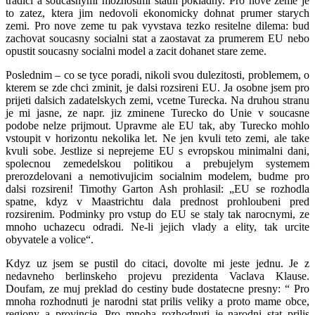
tradici a soucasnymi moznostmi statni pokladny. Pro nove zeme je
to zatez, ktera jim nedovoli ekonomicky dohnat prumer starych
zemi. Pro nove zeme tu pak vyvstava tezko resitelne dilema: bud
zachovat soucasny socialni stat a zaostavat za prumerem EU nebo
opustit soucasny socialni model a zacit dohanet stare zeme.
Poslednim – co se tyce poradi, nikoli svou dulezitosti, problemem, o
kterem se zde chci zminit, je dalsi rozsireni EU. Ja osobne jsem pro
prijeti dalsich zadatelskych zemi, vcetne Turecka. Na druhou stranu
je mi jasne, ze napr. jiz zminene Turecko do Unie v soucasne
podobe nelze prijmout. Upravme ale EU tak, aby Turecko mohlo
vstoupit v horizontu nekolika let. Ne jen kvuli teto zemi, ale take
kvuli sobe. Jestlize si neprejeme EU s evropskou minimalni dani,
spolecnou zemedelskou politikou a prebujelym systemem
prerozdelovani a nemotivujicim socialnim modelem, budme pro
dalsi rozsireni! Timothy Garton Ash prohlasil: „EU se rozhodla
spatne, kdyz v Maastrichtu dala prednost prohloubeni pred
rozsirenim. Podminky pro vstup do EU se staly tak narocnymi, ze
mnoho uchazecu odradi. Ne-li jejich vlady a elity, tak urcite
obyvatele a volice“.
Kdyz uz jsem se pustil do citaci, dovolte mi jeste jednu. Je z
nedavneho berlinskeho projevu prezidenta Vaclava Klause.
Doufam, ze muj preklad do cestiny bude dostatecne presny: “ Pro
mnoha rozhodnuti je narodni stat prilis veliky a proto mame obce,
regiony a provincie. Pro mnoha rozhodnuti je narodni stat prilis