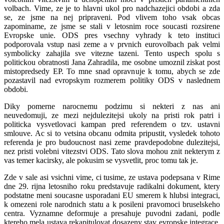
volbach. Vime, ze je to hlavni ukol pro nadchazejici obdobi a zda
se, ze jsme na nej pripraveni. Pod vlivem toho vsak obcas
zapominame, ze jsme se stali v letosnim roce soucasti rozsirene
Evropske unie. ODS pres vsechny vyhrady k teto instituci
podporovala vstup nasi zeme a v prvnich eurovolbach pak velmi
symbolicky zahajila sve vitezne tazeni. Tento uspech spolu s
politickou obratnosti Jana Zahradila, me osobne umoznil ziskat post
mistopredsedy EP. To mne snad opravnuje k tomu, abych se zde
pozastavil nad evropskym rozmerem politiky ODS v naslednem
obdobi.
Diky pomerne narocnemu podzimu si nekteri z nas ani
neuvedomuji, ze mezi nejdulezitejsi ukoly na pristi rok patri i
politicka vysvetlovaci kampan pred referendem o tzv. ustavni
smlouve. Ac si to vetsina obcanu odmita pripustit, vysledek tohoto
referenda je pro budoucnost nasi zeme pravdepodobne dulezitejsi,
nez pristi volebni vitezstvi ODS. Tato slova mohou znit nekterym z
vas temer kacirsky, ale pokusim se vysvetlit, proc tomu tak je.
Zde v sale asi vsichni vime, ci tusime, ze ustava podepsana v Rime
dne 29. rijna letosniho roku predstavuje radikalni dokument, ktery
podstatne meni soucasne usporadani EU smerem k hlubsi integraci,
k omezeni role narodnich statu a k posileni pravomoci bruselskeho
centra. Vyznamne deformuje a presahuje puvodni zadani, podle
ktereho mela ustava rekapitulovat dosazeny stav evropske integrace,