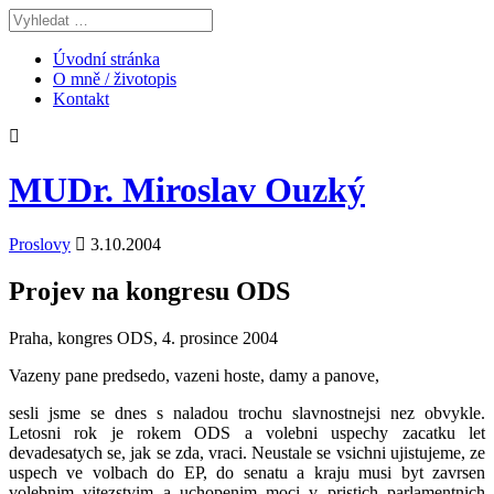
Úvodní stránka
O mně / životopis
Kontakt
MUDr. Miroslav Ouzký
Proslovy
3.10.2004
Projev na kongresu ODS
Praha, kongres ODS, 4. prosince 2004
Vazeny pane predsedo, vazeni hoste, damy a panove,
sesli jsme se dnes s naladou trochu slavnostnejsi nez obvykle.
Letosni rok je rokem ODS a volebni uspechy zacatku let
devadesatych se, jak se zda, vraci. Neustale se vsichni ujistujeme, ze
uspech ve volbach do EP, do senatu a kraju musi byt zavrsen
volebnim vitezstvim a uchopenim moci v pristich parlamentnich