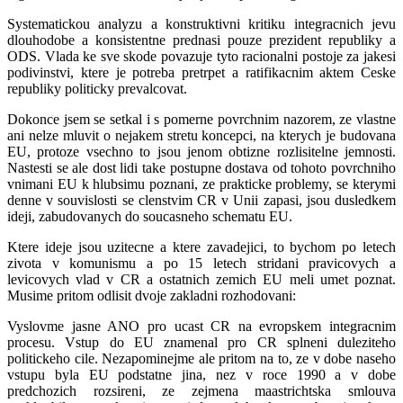
Systematickou analyzu a konstruktivni kritiku integracnich jevu
dlouhodobe a konsistentne prednasi pouze prezident republiky a
ODS. Vlada ke sve skode povazuje tyto racionalni postoje za jakesi
podivinstvi, ktere je potreba pretrpet a ratifikacnim aktem Ceske
republiky politicky prevalcovat.
Dokonce jsem se setkal i s pomerne povrchnim nazorem, ze vlastne
ani nelze mluvit o nejakem stretu koncepci, na kterych je budovana
EU, protoze vsechno to jsou jenom obtizne rozlisitelne jemnosti.
Nastesti se ale dost lidi take postupne dostava od tohoto povrchniho
vnimani EU k hlubsimu poznani, ze prakticke problemy, se kterymi
denne v souvislosti se clenstvim CR v Unii zapasi, jsou dusledkem
ideji, zabudovanych do soucasneho schematu EU.
Ktere ideje jsou uzitecne a ktere zavadejici, to bychom po letech
zivota v komunismu a po 15 letech stridani pravicovych a
levicovych vlad v CR a ostatnich zemich EU meli umet poznat.
Musime pritom odlisit dvoje zakladni rozhodovani:
Vyslovme jasne ANO pro ucast CR na evropskem integracnim
procesu. Vstup do EU znamenal pro CR splneni duleziteho
politickeho cile. Nezapominejme ale pritom na to, ze v dobe naseho
vstupu byla EU podstatne jina, nez v roce 1990 a v dobe
predchozich rozsireni, ze zejmena maastrichtska smlouva