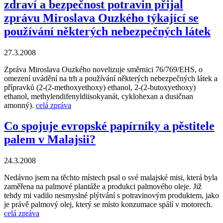
zdraví a bezpečnost potravin přijal
zprávu Miroslava Ouzkého týkající se
používání některých nebezpečných látek
27.3.2008
Zpráva Miroslava Ouzkého novelizuje směrnici 76/769/EHS, o
omezení uvádění na trh a používání některých nebezpečných látek a
přípravků (2-(2-methoxyethoxy) ethanol, 2-(2-butoxyethoxy)
ethanol, methylendifenyldiisokyanát, cyklohexan a dusičnan
amonný).
celá zpráva
Co spojuje evropské papírníky a pěstitele
palem v Malajsii?
24.3.2008
Nedávno jsem na těchto místech psal o své malajské misi, která byla
zaměřena na palmové plantáže a produkci palmového oleje. Již
tehdy mi vadilo nesmyslné plýtvání s potravinovým produktem, jako
je právě palmový olej, který se místo konzumace spálí v motorech.
celá zpráva