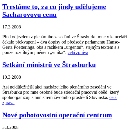
Trestáme to, za co jindy udělujeme
Sacharovovu cenu
17.3.2008
Před odjezdem z plenárního zasedání ve Štrasburku mne v kanceláři
čekalo překvapení – dva dopisy od předsedy parlamentu Hanse-
Gerta Poetteringa, oba s razítkem „urgentní“, stejným textem a s
pouze rozdílným jménem „viníka“.
celá zpráva
Setkání ministrů ve Štrasburku
10.3.2008
Asi nejdůležitější akcí nacházejícího plenárního zasedání ve
Štrasburku pro mne osobně bude středeční pracovní oběd, který
spoluorganizuji s ministrem životního prostředí Slovinska.
celá
zpráva
Nové pohotovostní operační centrum
3.3.2008