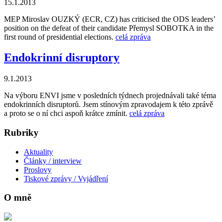
15.1.2013
MEP Miroslav OUZKÝ (ECR, CZ) has criticised the ODS leaders’
position on the defeat of their candidate Přemysl SOBOTKA in the
first round of presidential elections.
celá zpráva
Endokrinní disruptory
9.1.2013
Na výboru ENVI jsme v posledních týdnech projednávali také téma
endokrinních disruptorů. Jsem stínovým zpravodajem k této zprávě
a proto se o ní chci aspoň krátce zmínit.
celá zpráva
Rubriky
Aktuality
Články / interview
Proslovy
Tiskové zprávy / Vyjádření
O mně