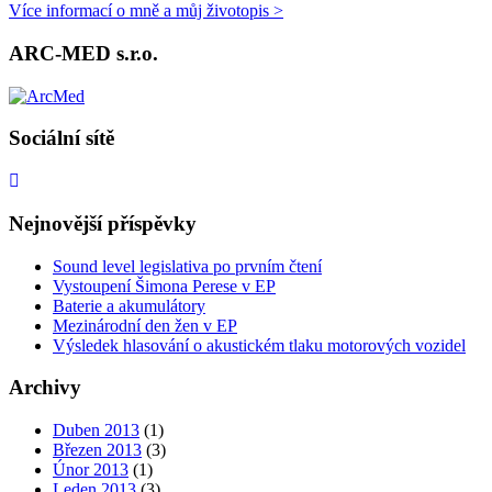
Více informací o mně a můj životopis >
ARC-MED s.r.o.
Sociální sítě
Nejnovější příspěvky
Sound level legislativa po prvním čtení
Vystoupení Šimona Perese v EP
Baterie a akumulátory
Mezinárodní den žen v EP
Výsledek hlasování o akustickém tlaku motorových vozidel
Archivy
Duben 2013
(1)
Březen 2013
(3)
Únor 2013
(1)
Leden 2013
(3)