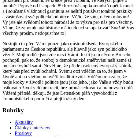
příkladem pro ostatní. Je krátce před volbami, ve kterých půjde o
mnohé. Poprvé od listopadu 89 hrozí nástup komunistů opět k moci
a i současná vládnoucí garnitura se neštítí používat totalitní praktiky
a zastrašovat své politické odpůrce. Věřte, že vím, o čem mluvím!
Vy jste ale svědomí tohoto národa! Je to výzva pro nás pro všechny.
Víme, že zapomínaná historie má tendenci se opakovat! Snažně Vás
všechny prosím, nedopusťme to!
Nestojím tu před Vámi pouze jako místopředseda Evropského
parlamentu za Českou republiku, ale hlavně jako syn politického
vězně. Moji rodiče jsou zde mezi Vámi. Jestli jsem něco v Bruselu
pochopil, pak to, že souboj o demokratické směřování naší země si
musíme vyhrát sami. Nevěřme, že přijde osvícený evropský státník,
který nás před zvůlí ochrání. Svému otci vděčím za to, že jsem v
životě ani na vteřinu neuvěřil totalitní zvůli. Vděčím mu za to, že
moje kroky v životě i politice jsou jako jeho, jako Vaše a vždy budu
usilovat o život v demokracii, bez pronásledování a uranových dolů.
Vážení přátelé, děkuji, že jste Letenskou pláň vysvobodili z
komunistického područí a přeji krásný den.
Rubriky
Aktuality
Články / interview
Proslovy