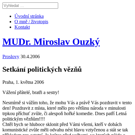
Úvodní stránka
O mně / životopis
Kontakt
MUDr. Miroslav Ouzký
Proslovy
30.4.2006
Setkání politických vězňů
Praha, 1. května 2006
Vážení přátelé, bratři a sestry!
Nesmírně si vážím toho, že mohu Vás a právě Vás pozdravit v tento
den! Pozdravit z místa, které mělo pro většinu národa v minulosti
trpkou příchuť zvůle, či alespoň hořké komedie. Dnes patří Letná
politickým vězňům!!!!
Chtěl bych se hluboce sklonit před Vámi všemi, kteří v dobách
komunistické zvůle měli odvahu nést hlavu vztyčenou a stát se tak