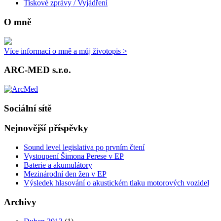
Tiskové zprávy / Vyjádření
O mně
Více informací o mně a můj životopis >
ARC-MED s.r.o.
Sociální sítě
Nejnovější příspěvky
Sound level legislativa po prvním čtení
Vystoupení Šimona Perese v EP
Baterie a akumulátory
Mezinárodní den žen v EP
Výsledek hlasování o akustickém tlaku motorových vozidel
Archivy